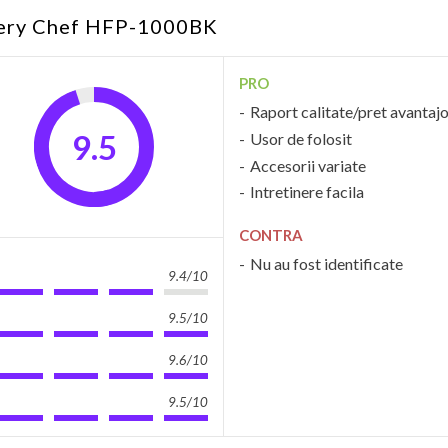
okery Chef HFP-1000BK
PRO
Raport calitate/pret avantaj
9.5
Usor de folosit
Accesorii variate
Intretinere facila
CONTRA
Nu au fost identificate
9.4/10
9.5/10
9.6/10
9.5/10