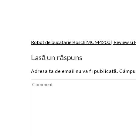
Navigare
Robot de bucatarie Bosch MCM4200 | Review si Pa
în
Lasă un răspuns
articole
Adresa ta de email nu va fi publicată.
Câmpur