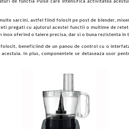
turi de functia Pulse care intensifica activitatea acest
te sarcini, astfel fiind folosit pe post de blender, mixer,
uteti pregati cu ajutorul acestei functii o multime de ret
n inox oferind o taiere precisa, dar si o buna rezistenta in 
 folosit, beneficiind de un panou de control cu o interfata
a acestuia. In plus, componentele se detaseaza usor pentr