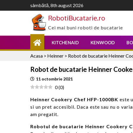
Skip
sâmbătă, 8th august 2026
to
RobotiBucatarie.ro
content
Cei mai buni roboti de bucatarie
KITCHENAID
KENWOOD
BO
Acasa
>
Heinner
>
Robot de bucatarie Heinner Co
Robot de bucatarie Heinner Cook
11 octombrie 2021
0
(
0
)
Heinner Cookery Chef HFP-1000BK
este u
si un pret accesibil. Daca este sau nu o vari
am pregatit.
Robotul de bucatarie Heinner Cookery