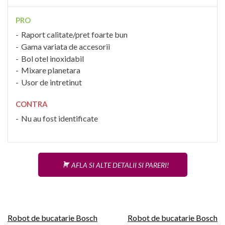
PRO
Raport calitate/pret foarte bun
Gama variata de accesorii
Bol otel inoxidabil
Mixare planetara
Usor de intretinut
CONTRA
Nu au fost identificate
AFLA SI ALTE DETALII SI PARERI!
Navigare
Robot de bucatarie Bosch
Robot de bucatarie Bosch