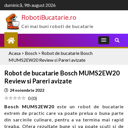
Skip
duminică, 9th august 2026
to
RobotiBucatarie.ro
content
Cei mai buni roboti de bucatarie
Acasa
>
Bosch
>
Robot de bucatarie Bosch
MUMS2EW20 Review si Pareri avizate
Robot de bucatarie Bosch MUMS2EW20
Review si Pareri avizate
24 noiembrie 2022
0
(
0
)
Bosch MUMS2EW20
este un robot de bucatarie
extrem de practic care va poate prelua o buna parte
din sarcinile culinare, pentru a va termina mai rapid
treaba. Ofera rezultate bune si va poate scuti si de