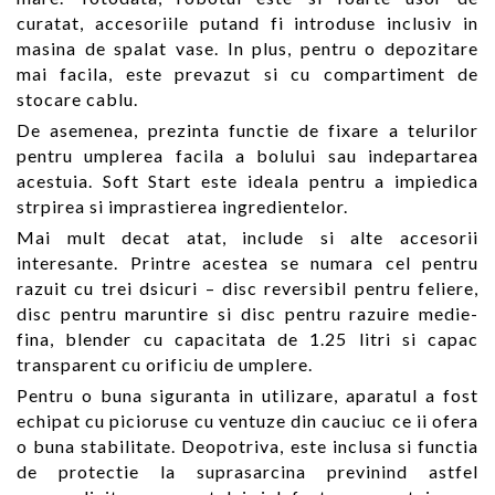
curatat, accesoriile putand fi introduse inclusiv in
masina de spalat vase. In plus, pentru o depozitare
mai facila, este prevazut si cu compartiment de
stocare cablu.
De asemenea, prezinta functie de fixare a telurilor
pentru umplerea facila a bolului sau indepartarea
acestuia. Soft Start este ideala pentru a impiedica
strpirea si imprastierea ingredientelor.
Mai mult decat atat, include si alte accesorii
interesante. Printre acestea se numara cel pentru
razuit cu trei dsicuri – disc reversibil pentru feliere,
disc pentru maruntire si disc pentru razuire medie-
fina, blender cu capacitata de 1.25 litri si capac
transparent cu orificiu de umplere.
Pentru o buna siguranta in utilizare, aparatul a fost
echipat cu picioruse cu ventuze din cauciuc ce ii ofera
o buna stabilitate. Deopotriva, este inclusa si functia
de protectie la suprasarcina previnind astfel