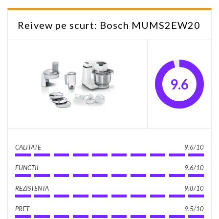
Reivew pe scurt: Bosch MUMS2EW20
9.6
CALITATE
9.6/10
FUNCTII
9.6/10
REZISTENTA
9.8/10
PRET
9.5/10