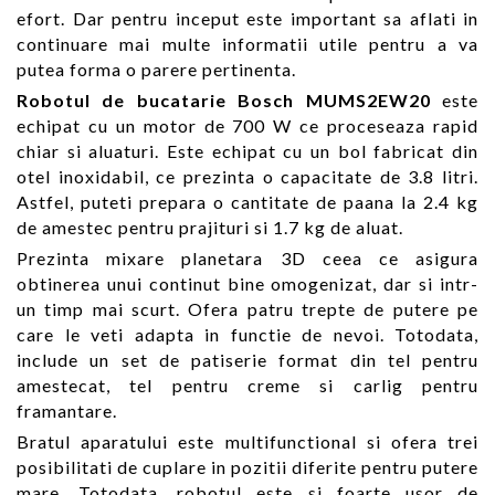
efort. Dar pentru inceput este important sa aflati in
continuare mai multe informatii utile pentru a va
putea forma o parere pertinenta.
Robotul de bucatarie Bosch MUMS2EW20
este
echipat cu un motor de 700 W ce proceseaza rapid
chiar si aluaturi. Este echipat cu un bol fabricat din
otel inoxidabil, ce prezinta o capacitate de 3.8 litri.
Astfel, puteti prepara o cantitate de paana la 2.4 kg
de amestec pentru prajituri si 1.7 kg de aluat.
Prezinta mixare planetara 3D ceea ce asigura
obtinerea unui continut bine omogenizat, dar si intr-
un timp mai scurt. Ofera patru trepte de putere pe
care le veti adapta in functie de nevoi. Totodata,
include un set de patiserie format din tel pentru
amestecat, tel pentru creme si carlig pentru
framantare.
Bratul aparatului este multifunctional si ofera trei
posibilitati de cuplare in pozitii diferite pentru putere
mare. Totodata, robotul este si foarte usor de